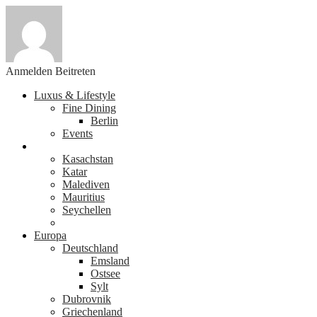
Anmelden
Beitreten
Luxus & Lifestyle
Fine Dining
Berlin
Events
Weltweit
Kasachstan
Katar
Malediven
Mauritius
Seychellen
Tahiti
Europa
Deutschland
Emsland
Ostsee
Sylt
Dubrovnik
Griechenland