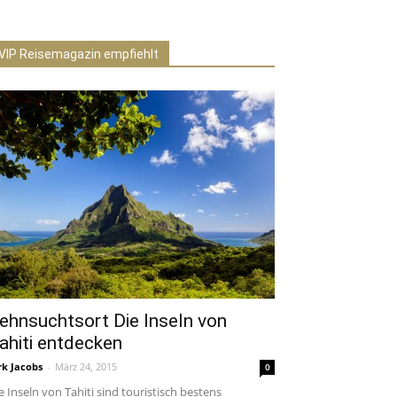
VIP Reisemagazin empfiehlt
ehnsuchtsort Die Inseln von
ahiti entdecken
rk Jacobs
-
März 24, 2015
0
e Inseln von Tahiti sind touristisch bestens