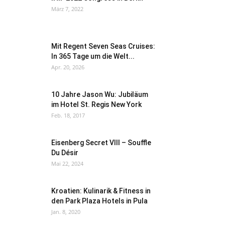
März 7, 2022
Mit Regent Seven Seas Cruises:
In 365 Tage um die Welt...
Apr. 20, 2026
10 Jahre Jason Wu: Jubiläum
im Hotel St. Regis New York
Feb. 18, 2017
Eisenberg Secret VIII – Souffle
Du Désir
Mai 22, 2024
Kroatien: Kulinarik & Fitness in
den Park Plaza Hotels in Pula
Jan. 8, 2020