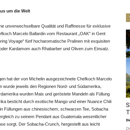
aus um die Welt
ne unverwechselbare Qualität und Raffinesse für exklusive
fkoch Marcelo Ballardin vom Restaurant „OAK“ in Gent
ring Voyage“ fünf hocharomatische Pralinen mit exquisiten
oder Kardamom auch Rhabarber und Oliven zum Einsatz.
ungen hat der von Michelin ausgezeichnete Chefkoch Marcelo
tion wurde jeweils den Regionen Nord- und Südamerika,
damerika wurden Mais und geröstete Mandeln als Füllung
ika besticht durch exotische Mango und einer Nuance Chili
S
rdin Füllungen aus chinesischem, schwarzen Tee, Sobacha
T
rgleich zu seinem Pendant aus Guatemala wesentlicher
Di
ose sorgt. Der Sobacha-Crunch, hergestellt aus leicht
Di