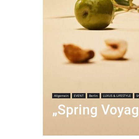
Allgemein
EVENT
Berlin
LUXUS & LIFESTYLE
S
„Spring Voya