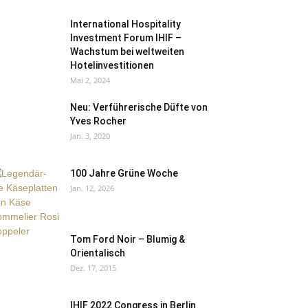
International Hospitality
Investment Forum IHIF –
Wachstum bei weltweiten
Hotelinvestitionen
Mai 2, 2024
Neu: Verführerische Düfte von
Yves Rocher
Jan. 3, 2020
100 Jahre Grüne Woche
Jan. 12, 2026
Tom Ford Noir – Blumig &
Orientalisch
Dez. 17, 2015
IHIF 2022 Congress in Berlin