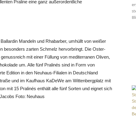
lenten Praline eine ganz außerordentliche
er
st
Bl
 Ballardin Mandeln und Rhabarber, umhüllt von weißer
en besonders zarten Schmelz hervorbringt. Die Oster-
 genussreich mit einer Füllung von mediterranen Oliven,
okolade um. Alle fünf Pralinés sind in Form von
rte Edition in den Neuhaus-Filialen in Deutschland
richstraße und im Kaufhaus KaDeWe am Wittenbergplatz mit
on mit 15 Pralinés enthält alle fünf Sorten und eignet sich
k Jacobs Foto: Neuhaus