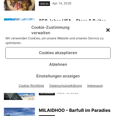
Apr. 14, 2026
BERLIN
250 Jahre USA – Stars & Suites
im ...
Cookie-Zustimmung
verwalten
Apr. 10, 2026
TRAVEL & LUXURY
Wir verwenden Cookies, um unsere Website und unseren Service zu
optimieren.
„Spring Voyage“ mit Neuhaus
Cookies akzeptieren
Apr. 2, 2026
ALLGEMEIN
Ablehnen
Einstellungen anzeigen
Hotel Investoren in Berlin – IHIF
EMEA im Hotel InterContinental
Cookie-Richtlinie
Datenschutzerklärung
Impressum
März 10, 2026
ALLGEMEIN
MILAIDHOO – Barfuß im Paradies