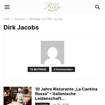
Start
Autoren
Beiträge von Dirk Jacobs
Dirk Jacobs
76 BEITRÄGE
0 Kommentare
10 Jahre Ristorante „La Cantina
Rosso“ – Italienische
Leidenschaft...
Juli 25, 2026
ALLGEMEIN