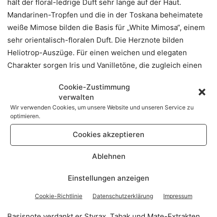
hält der floral-ledrige Duft sehr lange auf der Haut.
Mandarinen-Tropfen und die in der Toskana beheimatete
weiße Mimose bilden die Basis für „White Mimosa“, einem
sehr orientalisch-floralen Duft. Die Herznote bilden
Heliotrop-Auszüge. Für einen weichen und elegaten
Charakter sorgen Iris und Vanilletöne, die zugleich einen
reizvollen Kontrast bilden.
Cookie-Zustimmung
verwalten
„Golden Acacia“ und „Incense Suede“
Wir verwenden Cookies, um unsere Website und unseren Service zu
optimieren.
Das Spiel mit Holz und Leder faszinierte den Parfumeur
Cookies akzeptieren
Fabrice Pellegrin schon seit längerer Zeit und so schuf er
für Ferragamo mit „Incense Suede“ ebenfalls einen
Ablehnen
einzigartigen Duft höchster Qualität. Würziger,
Einstellungen anzeigen
pinkfarbener Pfeffer bildet die Kopfnote, gefolgt von
kraftvollen Ledernoten und warmen Saffrantönen als
Cookie-Richtlinie
Datenschutzerklärung
Impressum
extravagante Herznote. Die leicht rauchige und holzige
Basisnote verdankt er Styrax, Tabak und Mate-Extrakten.