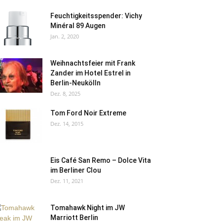
Feuchtigkeitsspender: Vichy
Minéral 89 Augen
Jan. 2, 2020
Weihnachtsfeier mit Frank
Zander im Hotel Estrel in
Berlin-Neukölln
Dez. 8, 2025
Tom Ford Noir Extreme
Dez. 14, 2015
Eis Café San Remo – Dolce Vita
im Berliner Clou
Dez. 11, 2021
Tomahawk Night im JW
Marriott Berlin