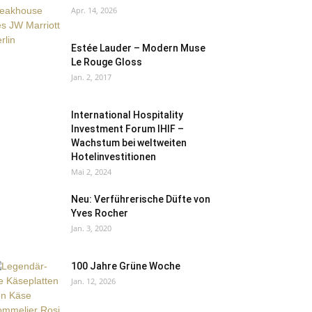
Apr. 14, 2026
Estée Lauder – Modern Muse
Le Rouge Gloss
Jan. 2, 2017
International Hospitality
Investment Forum IHIF –
Wachstum bei weltweiten
Hotelinvestitionen
Mai 2, 2024
Neu: Verführerische Düfte von
Yves Rocher
Jan. 3, 2020
100 Jahre Grüne Woche
Jan. 12, 2026