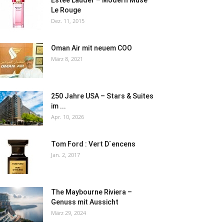
Le Rouge
Dez. 11, 2015
Oman Air mit neuem COO
März 8, 2021
250 Jahre USA – Stars & Suites
im ...
Apr. 10, 2026
Tom Ford : Vert D`encens
Jan. 2, 2017
The Maybourne Riviera –
Genuss mit Aussicht
März 29, 2024