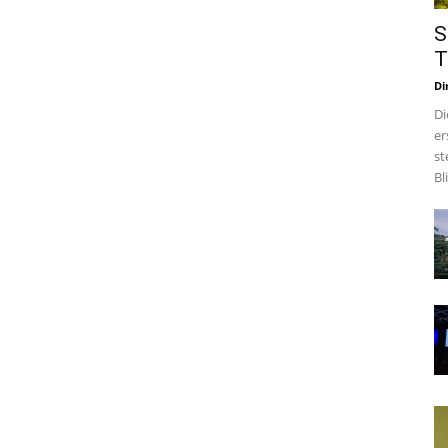
S
T
Di
Di
er
st
Bl