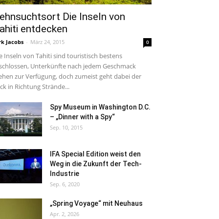
ehnsuchtsort Die Inseln von
ahiti entdecken
rk Jacobs
-
März 24, 2015
0
e Inseln von Tahiti sind touristisch bestens
schlossen, Unterkünfte nach jedem Geschmack
ehen zur Verfügung, doch zumeist geht dabei der
ick in Richtung Strände...
Spy Museum in Washington D.C.
– „Dinner with a Spy“
Sep. 10, 2015
IFA Special Edition weist den
Weg in die Zukunft der Tech-
Industrie
Sep. 6, 2020
„Spring Voyage“ mit Neuhaus
Apr. 2, 2026