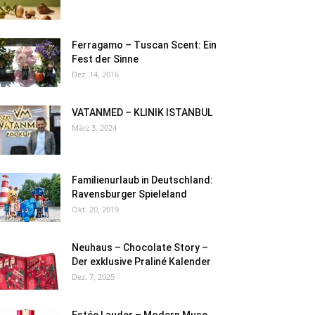
Ferragamo – Tuscan Scent: Ein
Fest der Sinne
Dez. 14, 2016
VATANMED – KLINIK ISTANBUL
März 3, 2024
Familienurlaub in Deutschland:
Ravensburger Spieleland
Okt. 20, 2019
Neuhaus – Chocolate Story –
Der exklusive Praliné Kalender
Dez. 7, 2025
Estée Lauder – Modern Muse