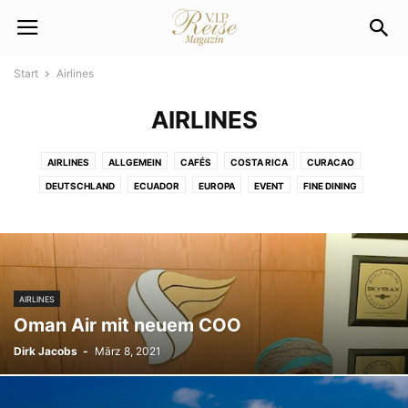
Start
Airlines
AIRLINES
AIRLINES
ALLGEMEIN
CAFÉS
COSTA RICA
CURACAO
DEUTSCHLAND
ECUADOR
EUROPA
EVENT
FINE DINING
HOTEL DES MONATS
HOTELS & RESTAURANTS
INDONESIEN
LUXUS & LIFESTYLE
PRINTAUSGABEN
RESTAURANTS
SHOPPING
SHOPPING GUIDE
TRAVEL & LUXURY
TRAVEL NEWS
TRAVEL TIPPS
TÜRKEI
USA
WELTWEIT
AIRLINES
Oman Air mit neuem COO
Dirk Jacobs
-
März 8, 2021