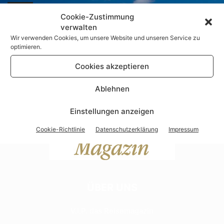
AIRLINES
Cookie-Zustimmung
Nonstop: Mit Corendon Airlines nach
verwalten
Curacao
Wir verwenden Cookies, um unsere Website und unseren Service zu
optimieren.
Dirk Jacobs
-
Juli 6, 2026
Cookies akzeptieren
Ablehnen
Einstellungen anzeigen
Cookie-Richtlinie
Datenschutzerklärung
Impressum
ÜBER UNS
V.I.P. das Reisemagazin