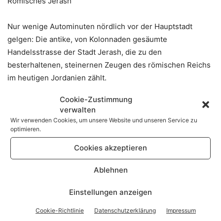
Römisches Jerash
Nur wenige Autominuten nördlich vor der Hauptstadt
gelgen: Die antike, von Kolonnaden gesäumte
Handelsstrasse der Stadt Jerash, die zu den
besterhaltenen, steinernen Zeugen des römischen Reichs
im heutigen Jordanien zählt.
Cookie-Zustimmung
Wellness- und Gesundheit am Toten Meer
verwalten
Wir verwenden Cookies, um unsere Website und unseren Service zu
Das Tote Meer gehört mit seinem hohen Gehalt an
optimieren.
Mineralien zum salzhaltigsten Meer der Welt. Es liegt an
Cookies akzeptieren
der Grenze Von Jordanien, Israel und dem Westjordanland
und lädt zu Badekuren ein. Die spektakulären
Ablehnen
Naturlandschaften auf der jordanischen Seite dieser
Einstellungen anzeigen
Region sind bei Kurreisenden sehr beliebt, da dem Toten
Meer mit seiner einzigartigen mineralhaltigen Wasser- und
Cookie-Richtlinie
Datenschutzerklärung
Impressum
Schlammkombination eine heilende Wirkung