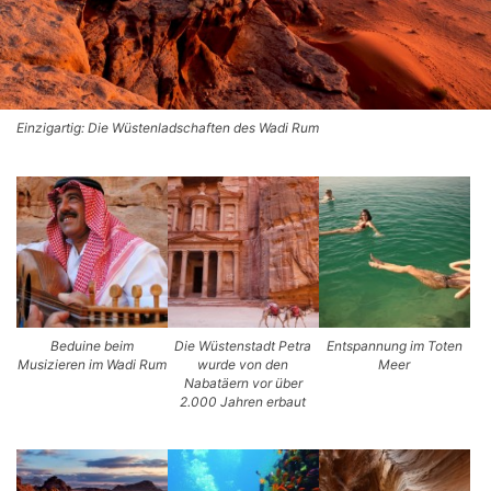
Einzigartig: Die Wüstenladschaften des Wadi Rum
Beduine beim
Die Wüstenstadt Petra
Entspannung im Toten
Musizieren im Wadi Rum
wurde von den
Meer
Nabatäern vor über
2.000 Jahren erbaut