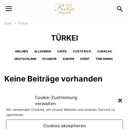
Start
Türkei
TÜRKEI
AIRLINES
ALLGEMEIN
CAFÉS
COSTA RICA
CURACAO
DEUTSCHLAND
ECUADOR
EUROPA
EVENT
FINE DINING
HOTEL DES MONATS
HOTELS & RESTAURANTS
INDONESIEN
LUXUS & LIFESTYLE
PRINTAUSGABEN
RESTAURANTS
SHOPPING
Keine Beiträge vorhanden
SHOPPING GUIDE
TRAVEL & LUXURY
TRAVEL NEWS
TRAVEL TIPPS
TÜRKEI
USA
WELTWEIT
Cookie-Zustimmung
verwalten
Wir verwenden Cookies, um unsere Website und unseren Service zu
optimieren.
Cookies akzeptieren