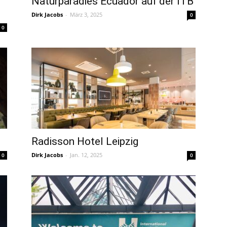
Naturparadies Ecuador auf der ITB
Dirk Jacobs
-
März 3, 2025
0
Magazin
0
Radisson Hotel Leipzig
Dirk Jacobs
-
Jan. 12, 2025
0
0