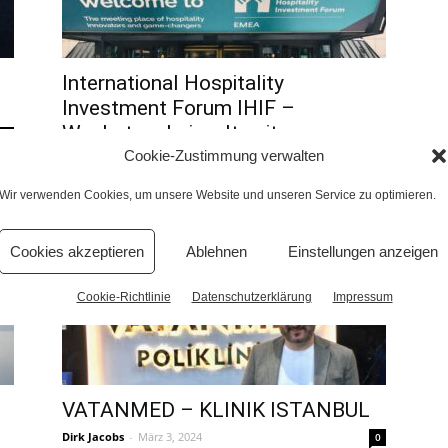
u
International Hospitality
Investment Forum IHIF –
Wachstum bei weltweiten
0
Hotelinvestitionen
Cookie-Zustimmung verwalten
Dirk Jacobs
-
Mai 2, 2024
0
Wir verwenden Cookies, um unsere Website und unseren Service zu optimieren.
Cookies akzeptieren
Ablehnen
Einstellungen anzeigen
Cookie-Richtlinie
Datenschutzerklärung
Impressum
VATANMED – KLINIK ISTANBUL
Dirk Jacobs
-
März 3, 2024
0