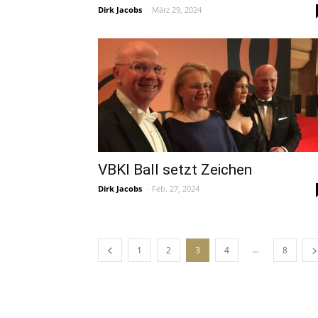
Dirk Jacobs
-
März 29, 2024
VBKI Ball setzt Zeichen
Dirk Jacobs
-
Feb. 27, 2024
...
1
2
3
4
8