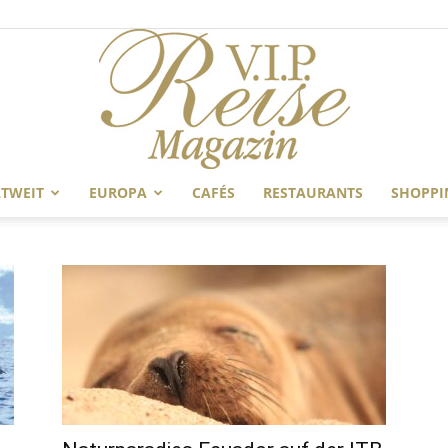
TWEIT
EUROPA
CAFÉS
RESTAURANTS
SHOPPI
V.I.P
Reise