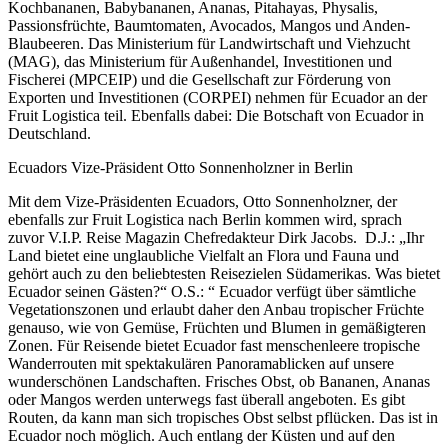
Kochbananen, Babybananen, Ananas, Pitahayas, Physalis,
Passionsfrüchte, Baumtomaten, Avocados, Mangos und Anden-
Blaubeeren. Das Ministerium für Landwirtschaft und Viehzucht
(MAG), das Ministerium für Außenhandel, Investitionen und
Fischerei (MPCEIP) und die Gesellschaft zur Förderung von
Exporten und Investitionen (CORPEI) nehmen für Ecuador an der
Fruit Logistica teil. Ebenfalls dabei: Die Botschaft von Ecuador in
Deutschland.
Ecuadors Vize-Präsident Otto Sonnenholzner in Berlin
Mit dem Vize-Präsidenten Ecuadors, Otto Sonnenholzner, der
ebenfalls zur Fruit Logistica nach Berlin kommen wird, sprach
zuvor V.I.P. Reise Magazin Chefredakteur Dirk Jacobs. D.J.: „Ihr
Land bietet eine unglaubliche Vielfalt an Flora und Fauna und
gehört auch zu den beliebtesten Reisezielen Südamerikas. Was bietet
Ecuador seinen Gästen?“ O.S.: “ Ecuador verfügt über sämtliche
Vegetationszonen und erlaubt daher den Anbau tropischer Früchte
genauso, wie von Gemüse, Früchten und Blumen in gemäßigteren
Zonen. Für Reisende bietet Ecuador fast menschenleere tropische
Wanderrouten mit spektakulären Panoramablicken auf unsere
wunderschönen Landschaften. Frisches Obst, ob Bananen, Ananas
oder Mangos werden unterwegs fast überall angeboten. Es gibt
Routen, da kann man sich tropisches Obst selbst pflücken. Das ist in
Ecuador noch möglich. Auch entlang der Küsten und auf den