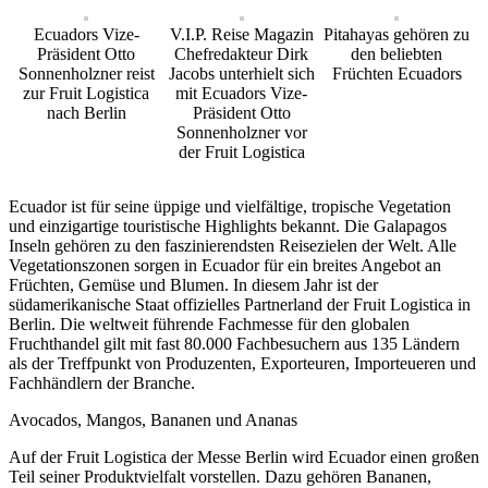
Ecuadors Vize-
V.I.P. Reise Magazin
Pitahayas gehören zu
Präsident Otto
Chefredakteur Dirk
den beliebten
Sonnenholzner reist
Jacobs unterhielt sich
Früchten Ecuadors
zur Fruit Logistica
mit Ecuadors Vize-
nach Berlin
Präsident Otto
Sonnenholzner vor
der Fruit Logistica
Ecuador ist für seine üppige und vielfältige, tropische Vegetation
und einzigartige touristische Highlights bekannt. Die Galapagos
Inseln gehören zu den faszinierendsten Reisezielen der Welt. Alle
Vegetationszonen sorgen in Ecuador für ein breites Angebot an
Früchten, Gemüse und Blumen. In diesem Jahr ist der
südamerikanische Staat offizielles Partnerland der Fruit Logistica in
Berlin. Die weltweit führende Fachmesse für den globalen
Fruchthandel gilt mit fast 80.000 Fachbesuchern aus 135 Ländern
als der Treffpunkt von Produzenten, Exporteuren, Importeueren und
Fachhändlern der Branche.
Avocados, Mangos, Bananen und Ananas
Auf der Fruit Logistica der Messe Berlin wird Ecuador einen großen
Teil seiner Produktvielfalt vorstellen. Dazu gehören Bananen,